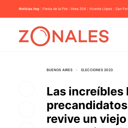
Noticias hoy
Fiesta de la Flor
línea 306
Vicente López
San Fe
BUENOS AIRES
·
ELECCIONES 2023
Las increíbles
precandidatos 
revive un viej