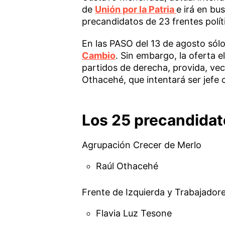
de
Unión por la Patria
e irá en bu
precandidatos de 23 frentes políti
En las PASO del 13 de agosto sólo 
Cambio
. Sin embargo, la oferta el
partidos de derecha, provida, veci
Othacehé, que intentará ser jefe
Los 25 precandidat
Agrupación Crecer de Merlo
Raúl Othacehé
Frente de Izquierda y Trabajador
Flavia Luz Tesone