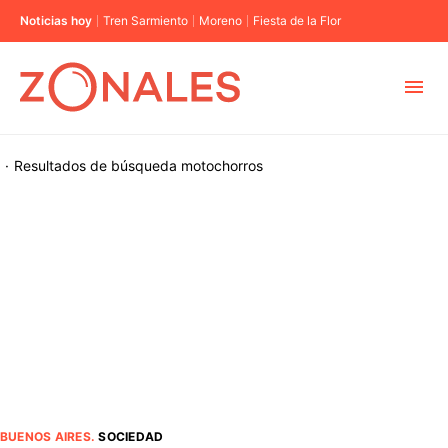
Noticias hoy
Tren Sarmiento
Moreno
Fiesta de la Flor
MUNICIPIOS
·
Resultados de búsqueda
motochorros
CABA
BUENOS AIRES
PROVINCIAS
ELECCIONES 2023
BUENOS AIRES
.
SOCIEDAD