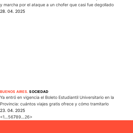
y marcha por el ataque a un chofer que casi fue degollado
28. 04. 2025
BUENOS AIRES
.
SOCIEDAD
Ya entró en vigencia el Boleto Estudiantil Universitario en la
Provincia: cuántos viajes gratis ofrece y cómo tramitarlo
23. 04. 2025
<
1
…
5
6
7
8
9
…
26
>