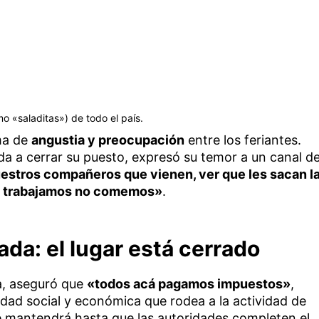
o «saladitas») de todo el país.
ima de
angustia y preocupación
entre los feriantes.
da a cerrar su puesto, expresó su temor a un canal d
uestros compañeros que vienen, ver que les sacan l
o trabajamos no comemos»
.
ada: el lugar está cerrado
sa, aseguró que
«todos acá pagamos impuestos»
,
dad social y económica que rodea a la actividad de
e mantendrá hasta que las autoridades completen el