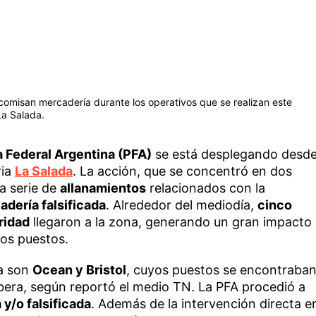
ecomisan mercadería durante los operativos que se realizan este
La Salada.
ía Federal Argentina (PFA)
se está desplegando desd
ria
La Salada
. La acción, que se concentró en dos
na serie de
allanamientos
relacionados con la
adería falsificada
. Alrededor del mediodía,
cinco
ridad
llegaron a la zona, generando un gran impacto
los puestos.
da son
Ocean y Bristol
, cuyos puestos se encontraba
ibera, según reportó el medio TN. La PFA procedió a
y/o falsificada
. Además de la intervención directa e