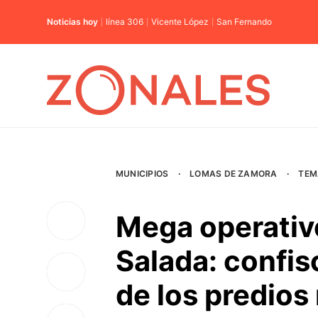
Noticias hoy
línea 306
Vicente López
San Fernando
MUNICIPIOS
·
LOMAS DE ZAMORA
·
TEM
Mega operativ
Salada: confis
de los predios