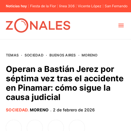
Noticias hoy
Fiesta de la Flor
línea 306
Vicente López
San Fernando
MUNICIPIOS
TEMAS
·
SOCIEDAD
·
BUENOS AIRES
·
MORENO
CABA
Operan a Bastián Jerez por
séptima vez tras el accidente
BUENOS AIRES
en Pinamar: cómo sigue la
causa judicial
PROVINCIAS
SOCIEDAD
.
MORENO
2 de febrero de 2026
·
ELECCIONES 2023