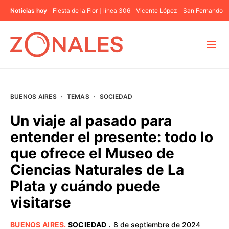
Noticias hoy
Fiesta de la Flor
línea 306
Vicente López
San Fernando
MUNICIPIOS
BUENOS AIRES
·
TEMAS
·
SOCIEDAD
CABA
Un viaje al pasado para
entender el presente: todo lo
BUENOS AIRES
que ofrece el Museo de
Ciencias Naturales de La
PROVINCIAS
Plata y cuándo puede
visitarse
ELECCIONES 2023
BUENOS AIRES
.
SOCIEDAD
8 de septiembre de 2024
·