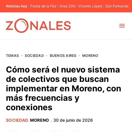
Noticias hoy
Fiesta de la Flor
línea 306
Vicente López
San Fernando
MUNICIPIOS
TEMAS
·
SOCIEDAD
·
BUENOS AIRES
·
MORENO
CABA
Cómo será el nuevo sistema
de colectivos que buscan
BUENOS AIRES
implementar en Moreno, con
más frecuencias y
PROVINCIAS
conexiones
ELECCIONES 2023
SOCIEDAD
.
MORENO
30 de junio de 2026
·