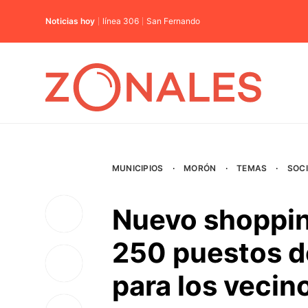
Noticias hoy
línea 306
San Fernando
MUNICIPIOS
·
MORÓN
·
TEMAS
·
SOC
Nuevo shoppin
250 puestos de
para los vecin