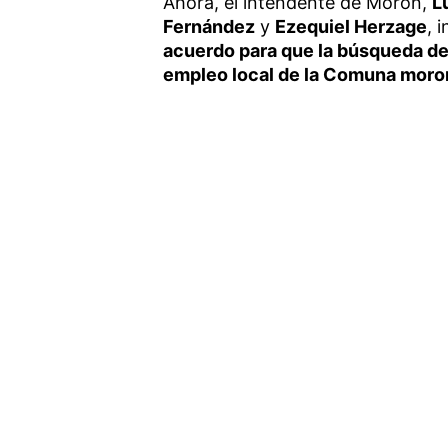
Ahora, el intendente de Morón,
L
Fernández
y
Ezequiel Herzage
, 
acuerdo para que la búsqueda de 
empleo local de la Comuna morone