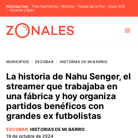
Noticias hoy
Tren Sarmiento
Moreno
Fiesta de la Flor
línea 306
Vicente López
MUNICIPIOS
MUNICIPIOS
·
ESCOBAR
·
HISTORIAS DE MI BARRIO
CABA
La historia de Nahu Senger, el
streamer que trabajaba en
BUENOS AIRES
una fábrica y hoy organiza
partidos benéficos con
PROVINCIAS
grandes ex futbolistas
ELECCIONES 2023
ESCOBAR
.
HISTORIAS DE MI BARRIO
·
19 de octubre de 2024