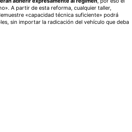
berán adherir expresamente al régimen
, por eso el
no». A partir de esta reforma, cualquier taller,
demuestre «capacidad técnica suficiente» podrá
oles, sin importar la radicación del vehículo que deba