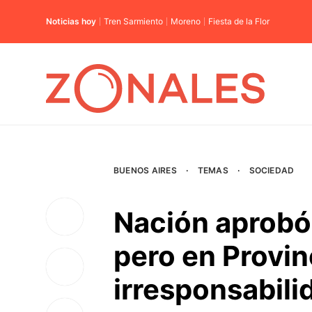
Noticias hoy
Tren Sarmiento
Moreno
Fiesta de la Flor
BUENOS AIRES
·
TEMAS
·
SOCIEDAD
Nación aprobó
pero en Provin
irresponsabili