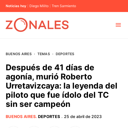
Noticias hoy
Diego Milito
Tren Sarmiento
MUNICIPIOS
BUENOS AIRES
·
TEMAS
·
DEPORTES
CABA
Después de 41 días de
agonía, murió Roberto
BUENOS AIRES
Urretavizcaya: la leyenda del
piloto que fue ídolo del TC
PROVINCIAS
sin ser campeón
ELECCIONES 2023
BUENOS AIRES
.
DEPORTES
25 de abril de 2023
·