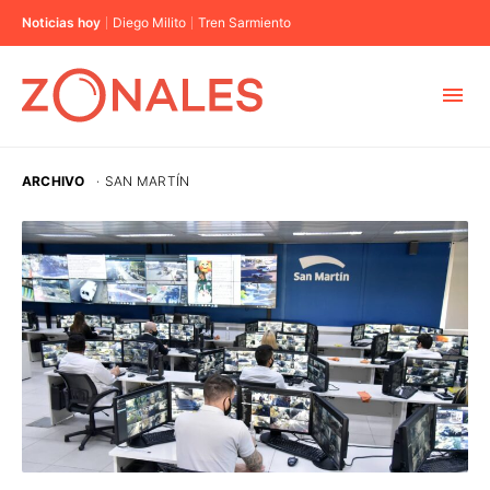
Noticias hoy
Diego Milito
Tren Sarmiento
MUNICIPIOS
ARCHIVO
·
SAN MARTÍN
CABA
BUENOS AIRES
PROVINCIAS
ELECCIONES 2023