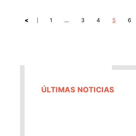
<
1
…
3
4
5
6
ÚLTIMAS NOTICIAS