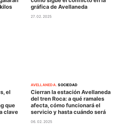
galarán
cómo sigue el conflicto en la
kilos
gráfica de Avellaneda
27. 02. 2025
AVELLANEDA
.
SOCIEDAD
s, el
Cierran la estación Avellaneda
del tren Roca: a qué ramales
ng que
afecta, cómo funcionará el
a clave
servicio y hasta cuándo será
06. 02. 2025