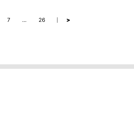
7
…
26
>