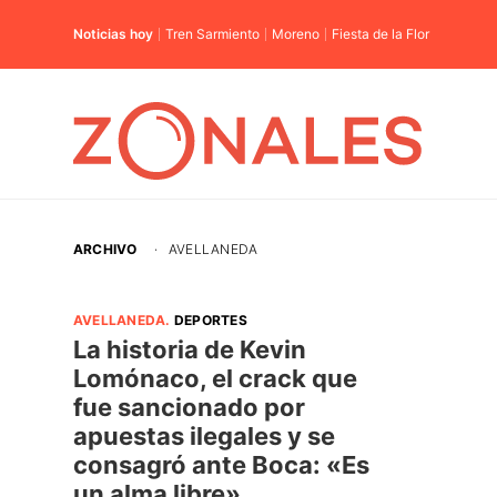
Noticias hoy
Tren Sarmiento
Moreno
Fiesta de la Flor
ARCHIVO
·
AVELLANEDA
AVELLANEDA
.
DEPORTES
La historia de Kevin
Lomónaco, el crack que
fue sancionado por
apuestas ilegales y se
consagró ante Boca: «Es
un alma libre»