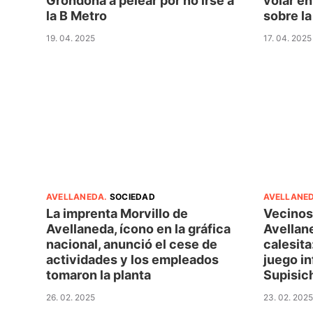
Grondona a pelear por no irse a
volar en
la B Metro
sobre l
19. 04. 2025
17. 04. 2025
AVELLANEDA
.
SOCIEDAD
AVELLANE
La imprenta Morvillo de
Vecinos 
Avellaneda, ícono en la gráfica
Avellane
nacional, anunció el cese de
calesita
actividades y los empleados
juego in
tomaron la planta
Supisic
26. 02. 2025
23. 02. 2025