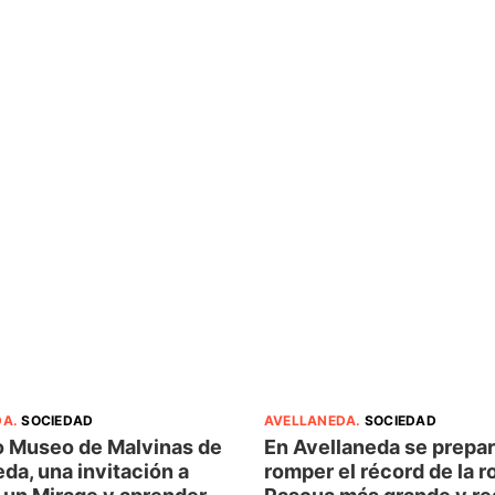
DA
.
SOCIEDAD
AVELLANEDA
.
SOCIEDAD
o Museo de Malvinas de
En Avellaneda se prepar
da, una invitación a
romper el récord de la r