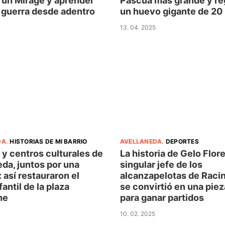
 un Mirage y aprender
Pascua más grande y re
a guerra desde adentro
un huevo gigante de 20 
13. 04. 2025
AVELLANEDA
.
DEPORTES
DA
.
HISTORIAS DE MI BARRIO
La historia de Gelo Flore
y centros culturales de
singular jefe de los
da, juntos por una
alcanzapelotas de Raci
: así restauraron el
se convirtió en una piez
fantil de la plaza
para ganar partidos
he
10. 02. 2025