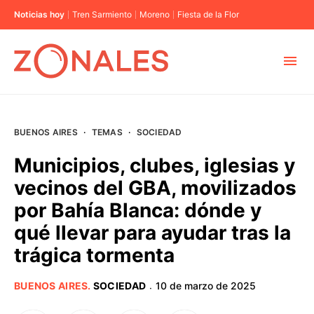
Noticias hoy
Tren Sarmiento
Moreno
Fiesta de la Flor
MUNICIPIOS
BUENOS AIRES
·
TEMAS
·
SOCIEDAD
CABA
Municipios, clubes, iglesias y
vecinos del GBA, movilizados
BUENOS AIRES
por Bahía Blanca: dónde y
qué llevar para ayudar tras la
PROVINCIAS
trágica tormenta
ELECCIONES 2023
BUENOS AIRES
.
SOCIEDAD
10 de marzo de 2025
·