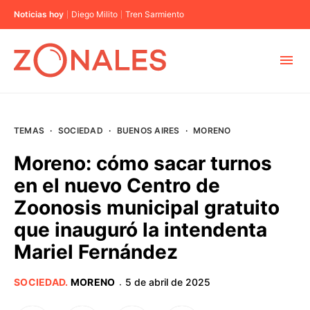
Noticias hoy
Diego Milito
Tren Sarmiento
MUNICIPIOS
TEMAS
·
SOCIEDAD
·
BUENOS AIRES
·
MORENO
CABA
Moreno: cómo sacar turnos
en el nuevo Centro de
BUENOS AIRES
Zoonosis municipal gratuito
que inauguró la intendenta
PROVINCIAS
Mariel Fernández
ELECCIONES 2023
SOCIEDAD
.
MORENO
5 de abril de 2025
·