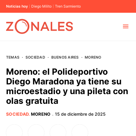
Noticias hoy
Diego Milito
Tren Sarmiento
MUNICIPIOS
TEMAS
·
SOCIEDAD
·
BUENOS AIRES
·
MORENO
CABA
Moreno: el Polideportivo
Diego Maradona ya tiene su
BUENOS AIRES
microestadio y una pileta con
olas gratuita
PROVINCIAS
SOCIEDAD
.
MORENO
15 de diciembre de 2025
·
ELECCIONES 2023