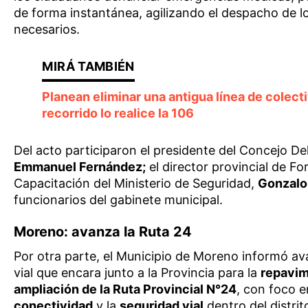
de forma instantánea, agilizando el despacho de l
necesarios.
Planean eliminar una antigua línea de colect
recorrido lo realice la 106
Del acto participaron el presidente del Concejo De
Emmanuel Fernández;
el director provincial de F
Capacitación del Ministerio de Seguridad,
Gonzalo
funcionarios del gabinete municipal.
Moreno: avanza la Ruta 24
Por otra parte, el Municipio de Moreno informó a
vial que encara junto a la Provincia para la
repavim
ampliación de la Ruta Provincial N°24
, con foco e
conectividad
y la
seguridad vial
dentro del distrit