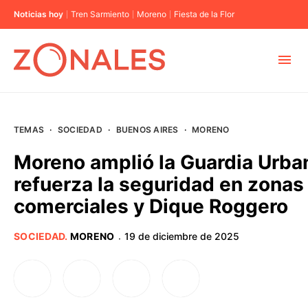
Noticias hoy
Tren Sarmiento
Moreno
Fiesta de la Flor
MUNICIPIOS
TEMAS
·
SOCIEDAD
·
BUENOS AIRES
·
MORENO
CABA
Moreno amplió la Guardia Urba
refuerza la seguridad en zonas
BUENOS AIRES
comerciales y Dique Roggero
PROVINCIAS
SOCIEDAD
.
MORENO
19 de diciembre de 2025
·
ELECCIONES 2023