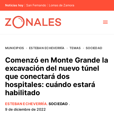
Noticias hoy
San Fernando
Lomas de Zamora
MUNICIPIOS
MUNICIPIOS
·
ESTEBAN ECHEVERRÍA
·
TEMAS
·
SOCIEDAD
CABA
Comenzó en Monte Grande la
excavación del nuevo túnel
BUENOS AIRES
que conectará dos
hospitales: cuándo estará
PROVINCIAS
habilitado
ELECCIONES 2023
ESTEBAN ECHEVERRÍA
.
SOCIEDAD
·
9 de diciembre de 2022