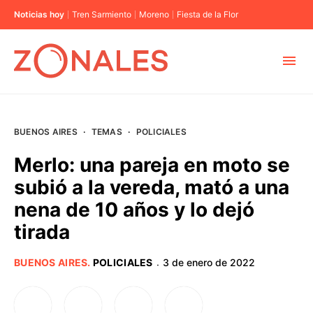
Noticias hoy
Tren Sarmiento
Moreno
Fiesta de la Flor
MUNICIPIOS
BUENOS AIRES
·
TEMAS
·
POLICIALES
CABA
Merlo: una pareja en moto se
subió a la vereda, mató a una
BUENOS AIRES
nena de 10 años y lo dejó
tirada
PROVINCIAS
BUENOS AIRES
.
POLICIALES
3 de enero de 2022
·
ELECCIONES 2023