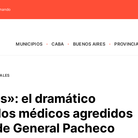
rnando
MUNICIPIOS
CABA
BUENOS AIRES
PROVINCI
IALES
s»: el dramático
 los médicos agredidos
 de General Pacheco