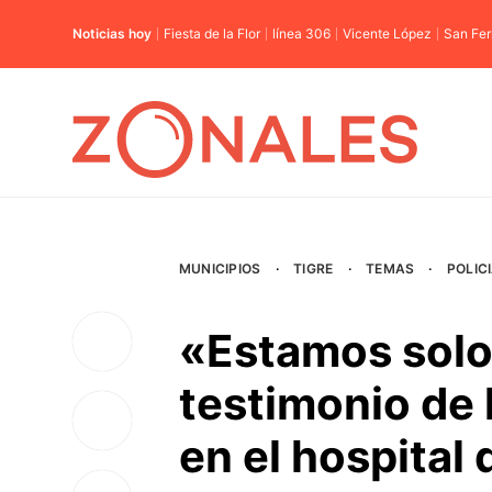
Noticias hoy
Fiesta de la Flor
línea 306
Vicente López
San Fe
MUNICIPIOS
·
TIGRE
·
TEMAS
·
POLIC
«Estamos solo
testimonio de
en el hospital