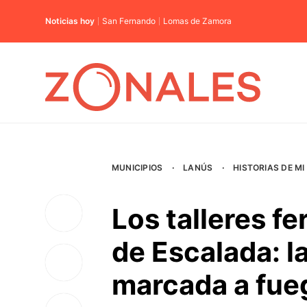
Noticias hoy
San Fernando
Lomas de Zamora
MUNICIPIOS
·
LANÚS
·
HISTORIAS DE MI
Los talleres f
de Escalada: l
marcada a fue