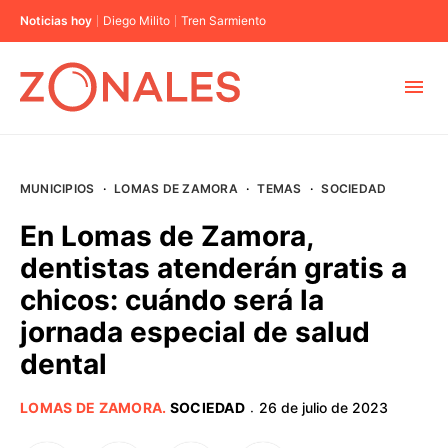
Noticias hoy
Diego Milito
Tren Sarmiento
MUNICIPIOS
MUNICIPIOS
·
LOMAS DE ZAMORA
·
TEMAS
·
SOCIEDAD
CABA
En Lomas de Zamora,
dentistas atenderán gratis a
BUENOS AIRES
chicos: cuándo será la
jornada especial de salud
PROVINCIAS
dental
ELECCIONES 2023
LOMAS DE ZAMORA
.
SOCIEDAD
26 de julio de 2023
·