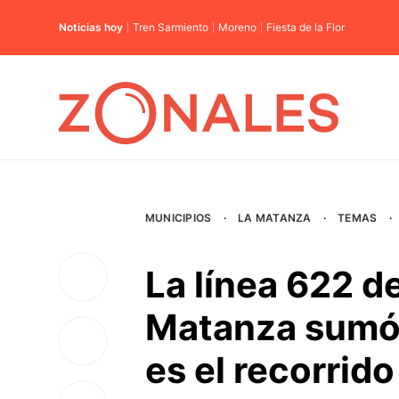
Noticias hoy
Tren Sarmiento
Moreno
Fiesta de la Flor
MUNICIPIOS
·
LA MATANZA
·
TEMAS
·
La línea 622 d
Matanza sumó 
es el recorrido