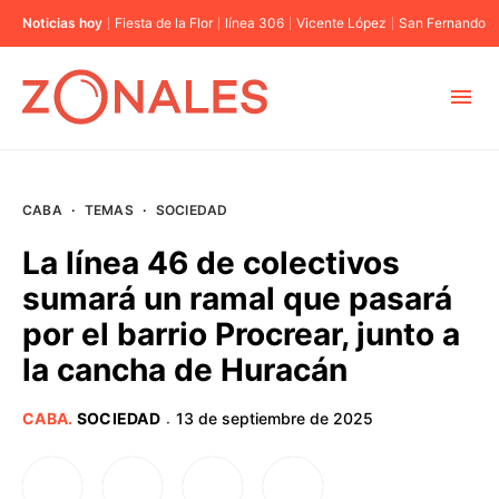
Noticias hoy
Fiesta de la Flor
línea 306
Vicente López
San Fernando
MUNICIPIOS
CABA
·
TEMAS
·
SOCIEDAD
CABA
La línea 46 de colectivos
sumará un ramal que pasará
BUENOS AIRES
por el barrio Procrear, junto a
la cancha de Huracán
PROVINCIAS
CABA
.
SOCIEDAD
13 de septiembre de 2025
·
ELECCIONES 2023