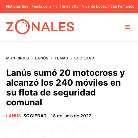
Noticias hoy
Fiesta de la Flor
línea 306
Vicente López
San Fernando
MUNICIPIOS
MUNICIPIOS
·
LANÚS
·
TEMAS
·
SOCIEDAD
CABA
Lanús sumó 20 motocross y
alcanzó los 240 móviles en
BUENOS AIRES
su flota de seguridad
comunal
PROVINCIAS
LANÚS
.
SOCIEDAD
18 de junio de 2022
·
ELECCIONES 2023