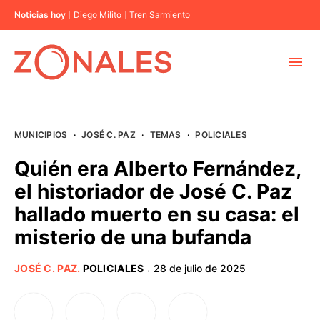
Noticias hoy
Diego Milito
Tren Sarmiento
MUNICIPIOS
MUNICIPIOS
·
JOSÉ C. PAZ
·
TEMAS
·
POLICIALES
CABA
Quién era Alberto Fernández,
el historiador de José C. Paz
BUENOS AIRES
hallado muerto en su casa: el
misterio de una bufanda
PROVINCIAS
JOSÉ C. PAZ
.
POLICIALES
28 de julio de 2025
·
ELECCIONES 2023