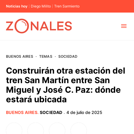
Noticias hoy
Diego Milito
Tren Sarmiento
MUNICIPIOS
BUENOS AIRES
·
TEMAS
·
SOCIEDAD
CABA
Construirán otra estación del
tren San Martín entre San
BUENOS AIRES
Miguel y José C. Paz: dónde
estará ubicada
PROVINCIAS
BUENOS AIRES
.
SOCIEDAD
4 de julio de 2025
·
ELECCIONES 2023