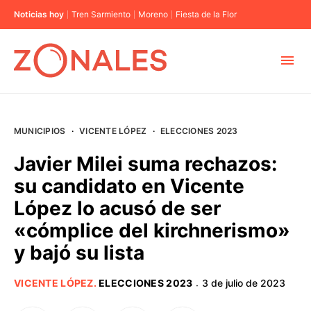
Noticias hoy
Tren Sarmiento
Moreno
Fiesta de la Flor
MUNICIPIOS
MUNICIPIOS
·
VICENTE LÓPEZ
·
ELECCIONES 2023
CABA
Javier Milei suma rechazos:
su candidato en Vicente
BUENOS AIRES
López lo acusó de ser
«cómplice del kirchnerismo»
PROVINCIAS
y bajó su lista
ELECCIONES 2023
VICENTE LÓPEZ
.
ELECCIONES 2023
3 de julio de 2023
·