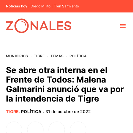
Noticias hoy
Diego Milito
Tren Sarmiento
MUNICIPIOS
MUNICIPIOS
·
TIGRE
·
TEMAS
·
POLÍTICA
CABA
Se abre otra interna en el
Frente de Todos: Malena
BUENOS AIRES
Galmarini anunció que va por
la intendencia de Tigre
PROVINCIAS
TIGRE
.
POLÍTICA
31 de octubre de 2022
·
ELECCIONES 2023