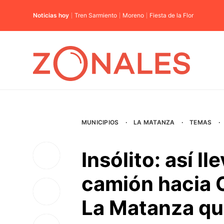
Noticias hoy
Tren Sarmiento
Moreno
Fiesta de la Flor
MUNICIPIOS
·
LA MATANZA
·
TEMAS
·
Insólito: así 
camión hacia C
La Matanza q