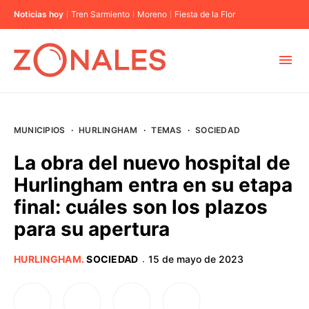
Noticias hoy
Tren Sarmiento
Moreno
Fiesta de la Flor
MUNICIPIOS
MUNICIPIOS
·
HURLINGHAM
·
TEMAS
·
SOCIEDAD
CABA
La obra del nuevo hospital de
Hurlingham entra en su etapa
BUENOS AIRES
final: cuáles son los plazos
para su apertura
PROVINCIAS
HURLINGHAM
.
SOCIEDAD
15 de mayo de 2023
·
ELECCIONES 2023