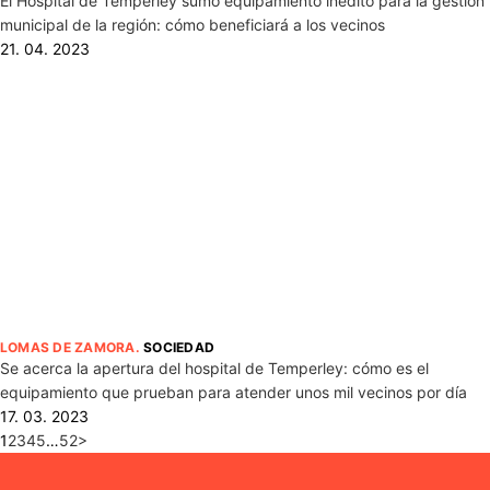
El Hospital de Temperley sumó equipamiento inédito para la gestión
municipal de la región: cómo beneficiará a los vecinos
21. 04. 2023
LOMAS DE ZAMORA
.
SOCIEDAD
Se acerca la apertura del hospital de Temperley: cómo es el
equipamiento que prueban para atender unos mil vecinos por día
17. 03. 2023
1
2
3
4
5
…
52
>