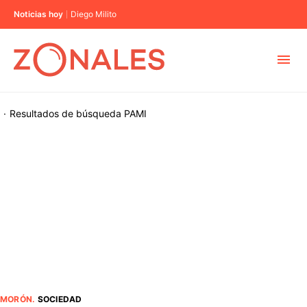
Noticias hoy
Diego Milito
MUNICIPIOS
·
Resultados de búsqueda
PAMI
CABA
BUENOS AIRES
PROVINCIAS
ELECCIONES 2023
MORÓN
.
SOCIEDAD