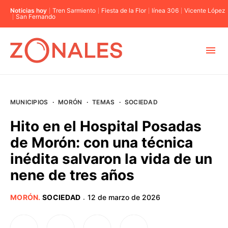
Noticias hoy
Tren Sarmiento
Fiesta de la Flor
línea 306
Vicente López
San Fernando
MUNICIPIOS
MUNICIPIOS
·
MORÓN
·
TEMAS
·
SOCIEDAD
CABA
Hito en el Hospital Posadas
de Morón: con una técnica
BUENOS AIRES
inédita salvaron la vida de un
nene de tres años
PROVINCIAS
MORÓN
.
SOCIEDAD
12 de marzo de 2026
·
ELECCIONES 2023