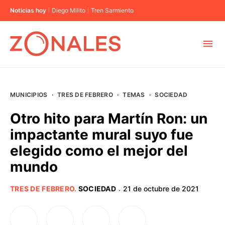
Noticias hoy
Diego Milito
Tren Sarmiento
MUNICIPIOS
MUNICIPIOS
·
TRES DE FEBRERO
·
TEMAS
·
SOCIEDAD
CABA
Otro hito para Martín Ron: un
impactante mural suyo fue
BUENOS AIRES
elegido como el mejor del
mundo
PROVINCIAS
TRES DE FEBRERO
.
SOCIEDAD
21 de octubre de 2021
·
ELECCIONES 2023