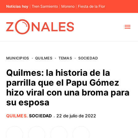
Noticias hoy
Tren Sarmiento
Moreno
Fiesta de la Flor
MUNICIPIOS
MUNICIPIOS
·
QUILMES
·
TEMAS
·
SOCIEDAD
CABA
Quilmes: la historia de la
parrilla que el Papu Gómez
BUENOS AIRES
hizo viral con una broma para
su esposa
PROVINCIAS
QUILMES
.
SOCIEDAD
22 de julio de 2022
·
ELECCIONES 2023