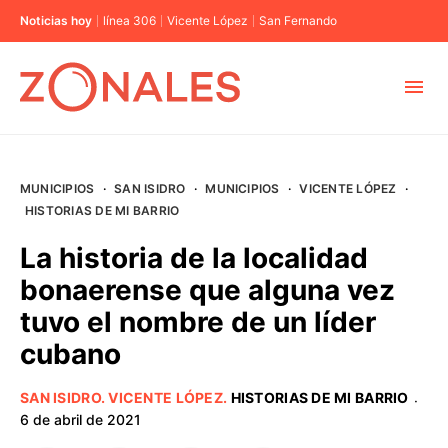
Noticias hoy
línea 306
Vicente López
San Fernando
MUNICIPIOS
MUNICIPIOS
·
SAN ISIDRO
·
MUNICIPIOS
·
VICENTE LÓPEZ
·
CABA
HISTORIAS DE MI BARRIO
La historia de la localidad
BUENOS AIRES
bonaerense que alguna vez
tuvo el nombre de un líder
PROVINCIAS
cubano
ELECCIONES 2023
SAN ISIDRO
.
VICENTE LÓPEZ
.
HISTORIAS DE MI BARRIO
·
6 de abril de 2021