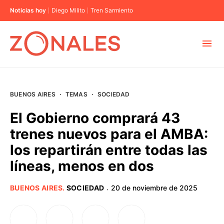
Noticias hoy
Diego Milito
Tren Sarmiento
MUNICIPIOS
BUENOS AIRES
·
TEMAS
·
SOCIEDAD
CABA
El Gobierno comprará 43
trenes nuevos para el AMBA:
BUENOS AIRES
los repartirán entre todas las
líneas, menos en dos
PROVINCIAS
BUENOS AIRES
.
SOCIEDAD
20 de noviembre de 2025
·
ELECCIONES 2023