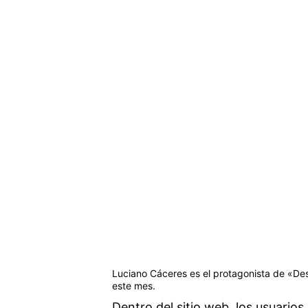
Luciano Cáceres es el protagonista de «De
este mes.
Dentro del sitio web, los usuarios