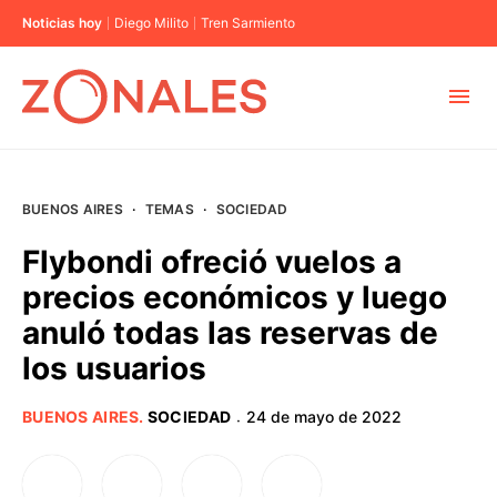
Noticias hoy
Diego Milito
Tren Sarmiento
MUNICIPIOS
BUENOS AIRES
·
TEMAS
·
SOCIEDAD
CABA
Flybondi ofreció vuelos a
precios económicos y luego
BUENOS AIRES
anuló todas las reservas de
los usuarios
PROVINCIAS
BUENOS AIRES
.
SOCIEDAD
24 de mayo de 2022
·
ELECCIONES 2023