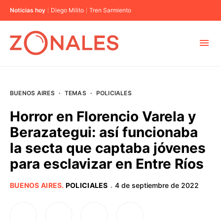
Noticias hoy
Diego Milito
Tren Sarmiento
MUNICIPIOS
BUENOS AIRES
·
TEMAS
·
POLICIALES
CABA
Horror en Florencio Varela y
Berazategui: así funcionaba
BUENOS AIRES
la secta que captaba jóvenes
para esclavizar en Entre Ríos
PROVINCIAS
BUENOS AIRES
.
POLICIALES
4 de septiembre de 2022
·
ELECCIONES 2023