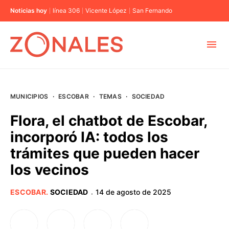
Noticias hoy
línea 306
Vicente López
San Fernando
MUNICIPIOS
MUNICIPIOS
·
ESCOBAR
·
TEMAS
·
SOCIEDAD
CABA
Flora, el chatbot de Escobar,
incorporó IA: todos los
BUENOS AIRES
trámites que pueden hacer
los vecinos
PROVINCIAS
ESCOBAR
.
SOCIEDAD
14 de agosto de 2025
·
ELECCIONES 2023