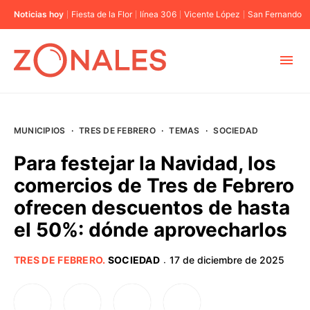
Noticias hoy
Fiesta de la Flor
línea 306
Vicente López
San Fernando
MUNICIPIOS
MUNICIPIOS
·
TRES DE FEBRERO
·
TEMAS
·
SOCIEDAD
CABA
Para festejar la Navidad, los
comercios de Tres de Febrero
BUENOS AIRES
ofrecen descuentos de hasta
el 50%: dónde aprovecharlos
PROVINCIAS
TRES DE FEBRERO
.
SOCIEDAD
17 de diciembre de 2025
·
ELECCIONES 2023