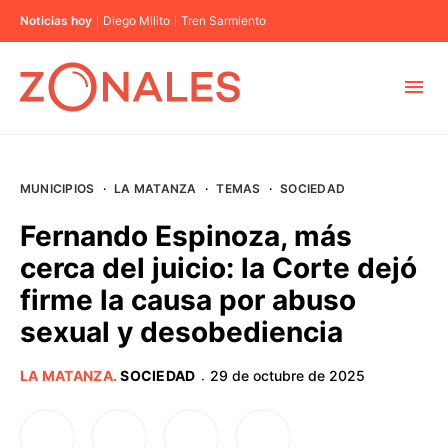
Noticias hoy
Diego Milito
Tren Sarmiento
MUNICIPIOS
MUNICIPIOS
·
LA MATANZA
·
TEMAS
·
SOCIEDAD
CABA
Fernando Espinoza, más
cerca del juicio: la Corte dejó
BUENOS AIRES
firme la causa por abuso
sexual y desobediencia
PROVINCIAS
LA MATANZA
.
SOCIEDAD
29 de octubre de 2025
·
ELECCIONES 2023