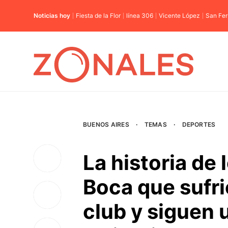
Noticias hoy
Fiesta de la Flor
línea 306
Vicente López
San Fe
BUENOS AIRES
·
TEMAS
·
DEPORTES
La historia de
Boca que sufri
club y siguen 