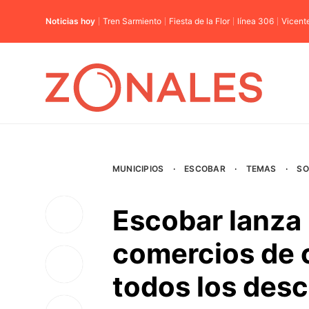
Noticias hoy
Tren Sarmiento
Fiesta de la Flor
línea 306
Vicent
MUNICIPIOS
·
ESCOBAR
·
TEMAS
·
SO
Escobar lanza 
comercios de c
todos los des