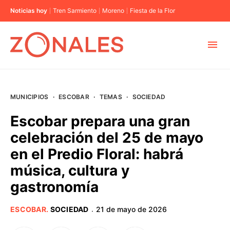
Noticias hoy
Tren Sarmiento
Moreno
Fiesta de la Flor
MUNICIPIOS
MUNICIPIOS
·
ESCOBAR
·
TEMAS
·
SOCIEDAD
CABA
Escobar prepara una gran
celebración del 25 de mayo
BUENOS AIRES
en el Predio Floral: habrá
música, cultura y
PROVINCIAS
gastronomía
ELECCIONES 2023
ESCOBAR
.
SOCIEDAD
21 de mayo de 2026
·