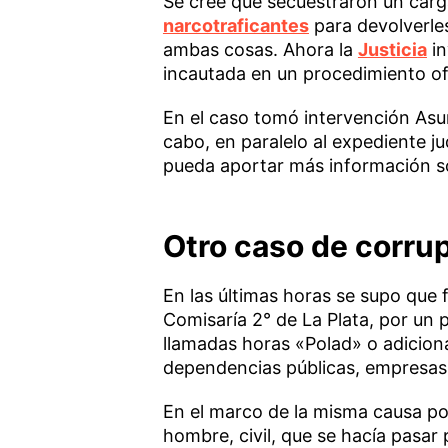
Se cree que secuestraron un carg
narcotraficantes
para devolverle
ambas cosas. Ahora la
Justicia
in
incautada en un procedimiento ofi
En el caso tomó intervención Asun
cabo, en paralelo al expediente ju
pueda aportar más información sob
Otro caso de corrup
En las últimas horas se supo que 
Comisaría 2° de La Plata, por un
llamadas horas «Polad» o adiciona
dependencias públicas, empresas
En el marco de la misma causa po
hombre, civil, que se hacía pasar