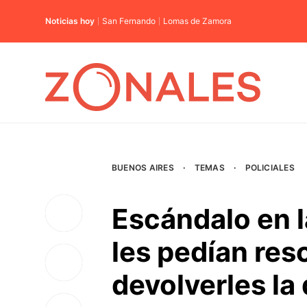
Noticias hoy
San Fernando
Lomas de Zamora
BUENOS AIRES
·
TEMAS
·
POLICIALES
Escándalo en l
les pedían res
devolverles la