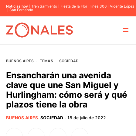
Noticias hoy
Tren Sarmiento
Fiesta de la Flor
línea 306
Vicente López
San Fernando
MUNICIPIOS
BUENOS AIRES
·
TEMAS
·
SOCIEDAD
CABA
Ensancharán una avenida
clave que une San Miguel y
BUENOS AIRES
Hurlingham: cómo será y qué
plazos tiene la obra
PROVINCIAS
BUENOS AIRES
.
SOCIEDAD
18 de julio de 2022
·
ELECCIONES 2023