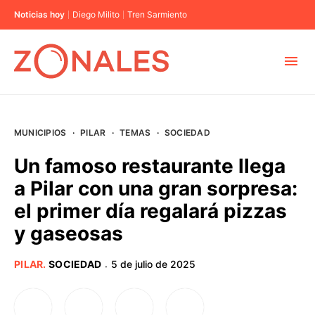
Noticias hoy
Diego Milito
Tren Sarmiento
MUNICIPIOS
MUNICIPIOS
·
PILAR
·
TEMAS
·
SOCIEDAD
CABA
Un famoso restaurante llega
a Pilar con una gran sorpresa:
BUENOS AIRES
el primer día regalará pizzas
y gaseosas
PROVINCIAS
PILAR
.
SOCIEDAD
5 de julio de 2025
·
ELECCIONES 2023