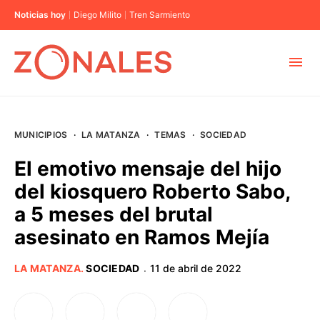
Noticias hoy
Diego Milito
Tren Sarmiento
MUNICIPIOS
MUNICIPIOS
·
LA MATANZA
·
TEMAS
·
SOCIEDAD
CABA
El emotivo mensaje del hijo
del kiosquero Roberto Sabo,
BUENOS AIRES
a 5 meses del brutal
asesinato en Ramos Mejía
PROVINCIAS
LA MATANZA
.
SOCIEDAD
11 de abril de 2022
·
ELECCIONES 2023