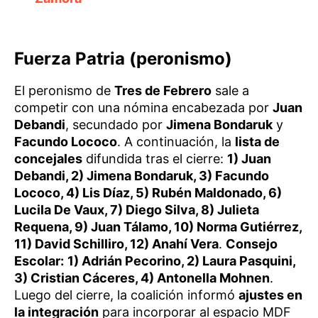
Fuerza Patria (peronismo)
El peronismo de
Tres de Febrero
sale a
competir con una nómina encabezada por
Juan
Debandi
, secundado por
Jimena Bondaruk
y
Facundo Lococo
. A continuación, la
lista de
concejales
difundida tras el cierre:
1) Juan
Debandi, 2) Jimena Bondaruk, 3) Facundo
Lococo, 4) Lis Díaz, 5) Rubén Maldonado, 6)
Lucila De Vaux, 7) Diego Silva, 8) Julieta
Requena, 9) Juan Tálamo, 10) Norma Gutiérrez,
11) David Schilliro, 12) Anahí Vera
.
Consejo
Escolar:
1) Adrián Pecorino, 2) Laura Pasquini,
3) Cristian Cáceres, 4) Antonella Mohnen
.
Luego del cierre, la coalición informó
ajustes en
la integración
para incorporar al espacio MDF