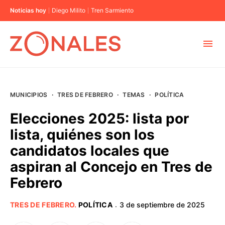
Noticias hoy
Diego Milito
Tren Sarmiento
MUNICIPIOS
MUNICIPIOS
·
TRES DE FEBRERO
·
TEMAS
·
POLÍTICA
CABA
Elecciones 2025: lista por
lista, quiénes son los
BUENOS AIRES
candidatos locales que
aspiran al Concejo en Tres de
PROVINCIAS
Febrero
ELECCIONES 2023
TRES DE FEBRERO
.
POLÍTICA
3 de septiembre de 2025
·